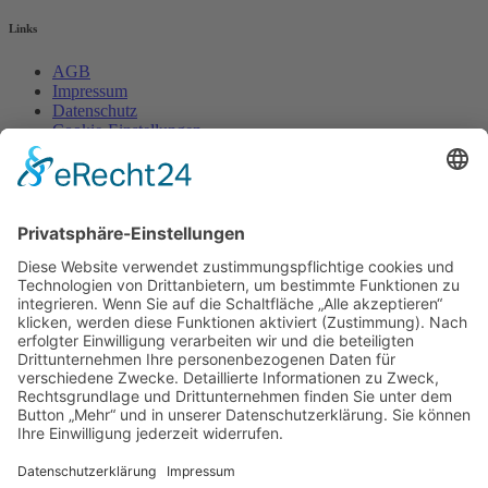
Links
AGB
Impressum
Datenschutz
Cookie-Einstellungen
Widerrufsrecht
fireflame - einrichtung und design
Friedrich-List-Str. 38
D-70771 LEINFELDEN-ECHTERDINGEN
Termine nur nach Vereinbarung!
fireflame - einrichtung und design
. © Copyright - 2018
|
Alle
Rechte vorbehalten