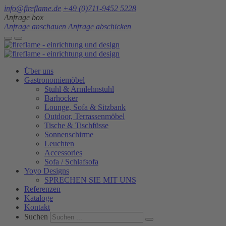
info@fireflame.de
+49 (0)711-9452 5228
Anfrage box
Anfrage anschauen
Anfrage abschicken
Über uns
Gastronomiemöbel
Stuhl & Armlehnstuhl
Barhocker
Lounge, Sofa & Sitzbank
Outdoor, Terrassenmöbel
Tische & Tischfüsse
Sonnenschirme
Leuchten
Accessories
Sofa / Schlafsofa
Yoyo Designs
SPRECHEN SIE MIT UNS
Referenzen
Kataloge
Kontakt
Suchen