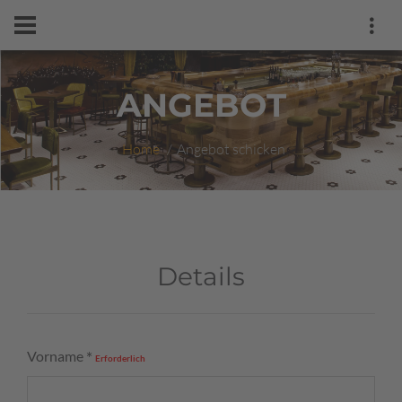
ANGEBOT
Home
Angebot schicken
Details
Vorname
*
Erforderlich