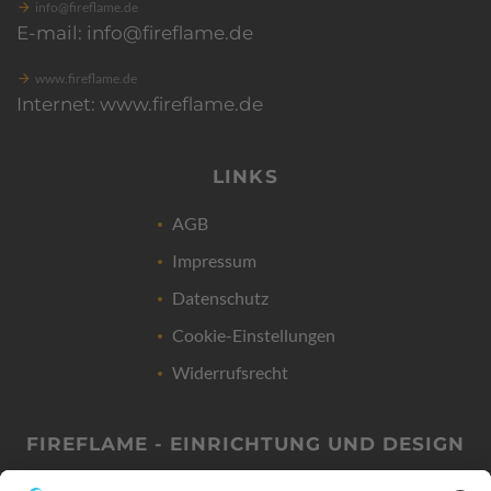
info@fireflame.de
E-mail: info@fireflame.de
www.fireflame.de
Internet: www.fireflame.de
LINKS
AGB
Impressum
Datenschutz
Cookie-Einstellungen
Widerrufsrecht
FIREFLAME - EINRICHTUNG UND DESIGN
Friedrich-List-Str. 38