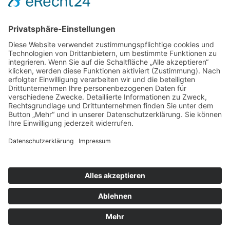
Friedrich-List-Str. 38
D-70771 LEINFELDEN-ECHTERDINGEN
Termine nur nach Vereinbarung!
fireflame - einrichtung und design
2026
. © Copyright - 2018
|
Alle Rechte vorbehalten