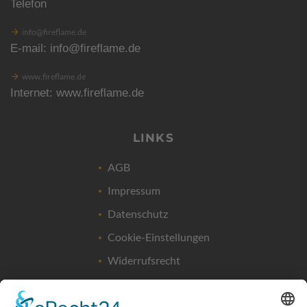
Telefon
info@fireflame.de
E-mail: info@fireflame.de
www.fireflame.de
Internet: www.fireflame.de
LINKS
AGB
Impressum
Datenschutz
Cookie-Einstellungen
Widerrufsrecht
FIREFLAME - EINRICHTUNG UND DESIGN