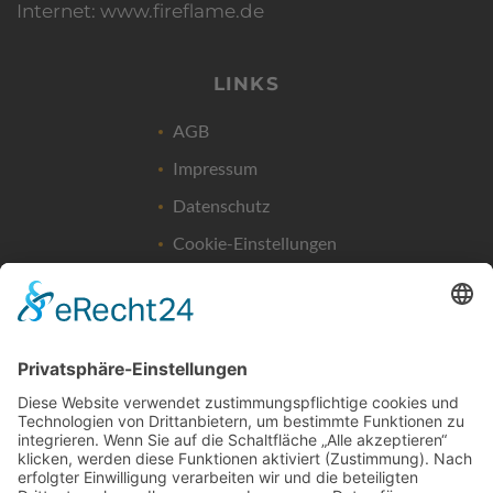
Internet: www.fireflame.de
LINKS
AGB
Impressum
Datenschutz
Cookie-Einstellungen
Widerrufsrecht
FIREFLAME - EINRICHTUNG UND DESIGN
Friedrich-List-Str. 38
D-70771 LEINFELDEN-ECHTERDINGEN
Termine nur nach Vereinbarung!