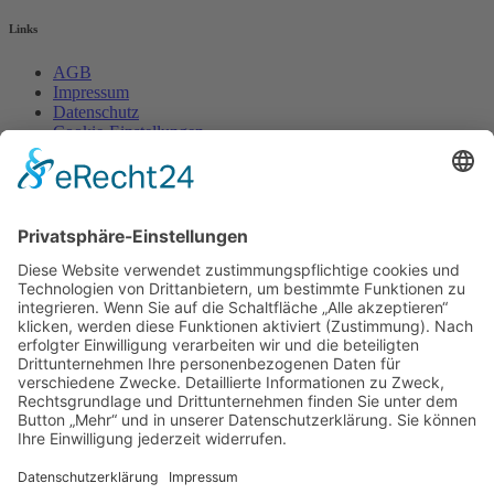
Links
AGB
Impressum
Datenschutz
Cookie-Einstellungen
Widerrufsrecht
fireflame - einrichtung und design
Friedrich-List-Str. 38
D-70771 LEINFELDEN-ECHTERDINGEN
Termine nur nach Vereinbarung!
fireflame - einrichtung und design
. © Copyright - 2018
|
Alle
Rechte vorbehalten