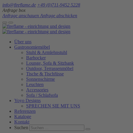
info@fireflame.de
+49 (0)711-9452 5228
Anfrage box
Anfrage anschauen
Anfrage abschicken
Über uns
Gastronomiemöbel
Stuhl & Armlehnstuhl
Barhocker
Lounge, Sofa & Sitzbank
Outdoor, Terrassenmöbel
Tische & Tischfüsse
Sonnenschirme
Leuchten
Accessories
Sofa / Schlafsofa
Yoyo Designs
SPRECHEN SIE MIT UNS
Referenzen
Kataloge
Kontakt
Suchen