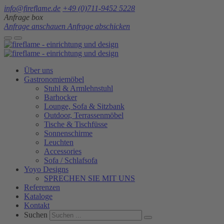
info@fireflame.de
+49 (0)711-9452 5228
Anfrage box
Anfrage anschauen
Anfrage abschicken
Über uns
Gastronomiemöbel
Stuhl & Armlehnstuhl
Barhocker
Lounge, Sofa & Sitzbank
Outdoor, Terrassenmöbel
Tische & Tischfüsse
Sonnenschirme
Leuchten
Accessories
Sofa / Schlafsofa
Yoyo Designs
SPRECHEN SIE MIT UNS
Referenzen
Kataloge
Kontakt
Suchen