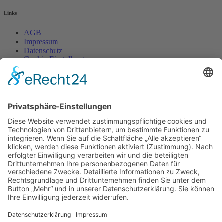
Links
AGB
Impressum
Datenschutz
Cookie-Einstellungen
Widerrufsrecht
fireflame - einrichtung und design
Friedrich-List-Str. 38
D-70771 LEINFELDEN-ECHTERDINGEN
Termine nur nach Vereinbarung!
fireflame - einrichtung und design
. © Copyright - 2018
|
Alle
Rechte vorbehalten